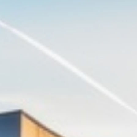
SDK GEBÄUDESERVICE
WIR SIND FÜR SIE DA
Senken Sie Ihre Instandhaltungskosten und sichern Sie
den Werterhalt Ihrer Immobilie mit unserem
professionellen Gebäudeservice.
Wir bieten ein breites Spektrum an Dienstleistungen,
angefangen von Hausmeisterdiensten bis hin zur
regelmäßigen Wartung technischer Anlagen.
Mit unserer Unterstützung können Sie sich auf eine
ordnungsgemäße Instandhaltung Ihres Gebäudes
verlassen und somit teure Ausfälle und Reparaturen
vermeiden. Darüber hinaus bieten wir auch Kurierdienste
an, um Ihnen den Büroalltag zu erleichtern.